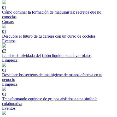
01
Cómo dominar la formación de maquinistas: secretos que no
conocías
Cursos
01
Descubre el futuro de tu carrera con un curso de cocteles
Eventos
02
La historia olvidada del jabón líquido para lavar platos
Limpieza
01
Descubre los secretos de una higiene de manos efectiva en tu
negocio
Limpieza
01
Transformando equipos: de grupos aislados a una sinfonía
colaborativa
Eventos