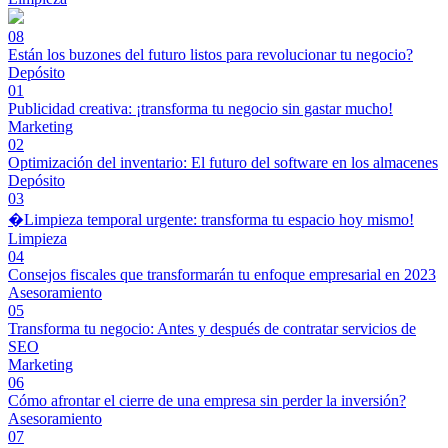
08
Están los buzones del futuro listos para revolucionar tu negocio?
Depósito
01
Publicidad creativa: ¡transforma tu negocio sin gastar mucho!
Marketing
02
Optimización del inventario: El futuro del software en los almacenes
Depósito
03
�Limpieza temporal urgente: transforma tu espacio hoy mismo!
Limpieza
04
Consejos fiscales que transformarán tu enfoque empresarial en 2023
Asesoramiento
05
Transforma tu negocio: Antes y después de contratar servicios de
SEO
Marketing
06
Cómo afrontar el cierre de una empresa sin perder la inversión?
Asesoramiento
07