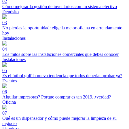
02
Cómo mejorar la gestión de inventarios con un sistema efectivo
Depósito
03
No pierdas la oportunidad: elige la mejor oficina en arrendamiento
hoy
Instalaciones
04
Los mitos sobre las instalaciones comerciales que debes conocer
Instalaciones
05
Es el fútbol golf la nueva tendencia que todos deberían probar ya?
Eventos
06
Alquilar impresoras? Porque comprar es tan 2019, ¿verdad?
Oficina
07
Qué es un dispensador y cómo puede mejorar la limpieza de su
negocio
Limpieza